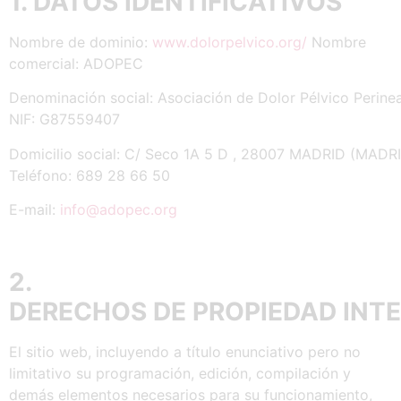
1. DATOS
IDENTIFICATIVOS
Nombre de dominio:
www.dolorpelvico.org/
Nombre
comercial: ADOPEC
Denominación social: Asociación de Dolor Pélvico Perin
NIF: G87559407
Domicilio social: C/ Seco 1A 5 D , 28007 MADRID (MADR
Teléfono: 689 28 66 50
E-mail:
info@adopec.org
2.
DERECHOS
DE
PROPIEDAD
INT
El sitio web, incluyendo a título enunciativo pero no
limitativo su programación, edición, compilación y
demás elementos necesarios para su funcionamiento,