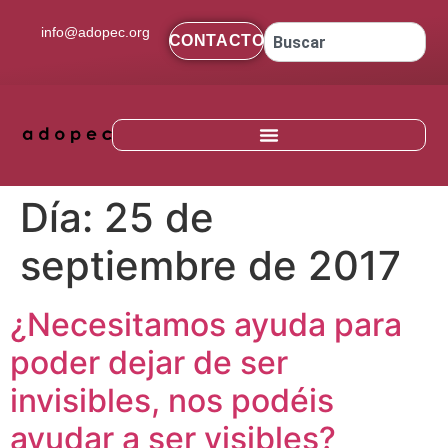
contenido
info@adopec.org
CONTACTO
Día:
25 de
septiembre de 2017
¿Necesitamos ayuda para
poder dejar de ser
invisibles, nos podéis
ayudar a ser visibles?