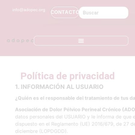
contenido
info@adopec.org
CONTACTO
Política de privacidad
1. INFORMACIÓN
AL
USUARIO
¿Quién
es
el
responsable
del
tratamiento
de
tus
da
Asociación
de
Dolor
Pélvico
Perineal
Crónico
(ADO
datos personales del USUARIO y le informa de que 
dispuesto en el Reglamento (UE) 2016/679, de 27 de
diciembre (LOPDGDD).