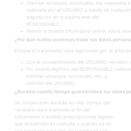
Tramitar encargos, solicitudes, dar respuesta a
realizada por el USUARIO a través de cualquie
disposición en la página web del
RESPONSABLE.
Remitir el boletín informativo online, sobre n
¿Por
qué
motivo
podemos
tratar
tus
datos
persona
Porque el tratamiento está legitimado por el artícul
Con el consentimiento del USUARIO: remisión d
Por interés legítimo del RESPONSABLE: realizar 
tramitar encargos, solicitudes, etc. a
petición del USUARIO.
¿Durante
cuánto
tiempo
guardaremos
tus
datos
p
Se conservarán durante no más tiempo del
necesario para mantener el fin del
tratamiento o existan prescripciones legales
que dictaminen su custodia y cuando ya no
sea necesario para ello, se suprimirán con