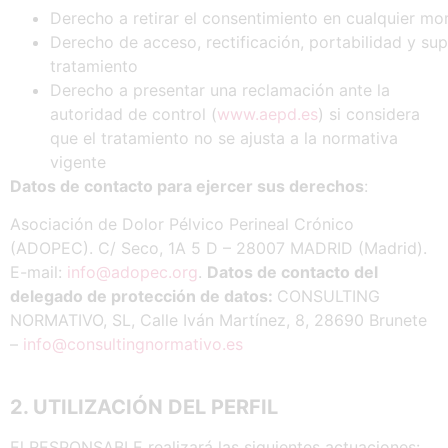
Derecho a retirar el consentimiento en cualquier m
Derecho de acceso, rectificación, portabilidad y sup
tratamiento
Derecho a presentar una reclamación ante la
autoridad de control (
www.aepd.es
) si considera
que el tratamiento no se ajusta a la normativa
vigente
Datos
de
contacto
para
ejercer
sus
derechos
:
Asociación de Dolor Pélvico Perineal Crónico
(ADOPEC). C/ Seco, 1A 5 D – 28007 MADRID (Madrid).
E-mail:
info@adopec.org
.
Datos de contacto del
delegado de protección de datos:
CONSULTING
NORMATIVO, SL, Calle Iván Martínez, 8, 28690 Brunete
–
info@consultingnormativo.es
2. UTILIZACIÓN
DEL
PERFIL
El RESPONSABLE realizará las siguientes actuaciones: