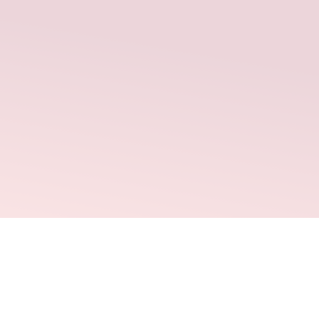
Adopec
¿Qué es?
Testimo
Especial