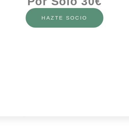
Por Solo 30€
stá enferma y lo que puedo se lo oculto aunque se da cue
pacitante me rompió la vida y cambió la de los que más qui
HAZTE SOCIO
onio de Cristina
SIG
Testimonio d