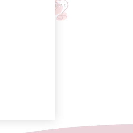
nta
ero:
UIENTE
e Noelia