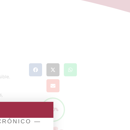
ible.
s,
100%
llevo
no
 CRÓNICO —