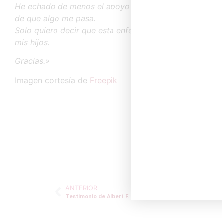
He echado de menos el apoyo de mi madre, pero ella e
de que algo me pasa.
Solo quiero decir que esta enfermedad invisible e inca
mis hijos.
Gracias.»
Imagen cortesía de
Freepik
Testim
ANTERIOR
Testimonio de Albert F.