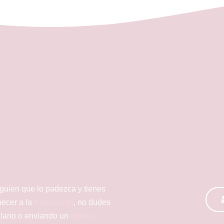
lguien que lo padezca y tienes
necer a la
Asociación
, no dudes
ulario o enviando un
correo