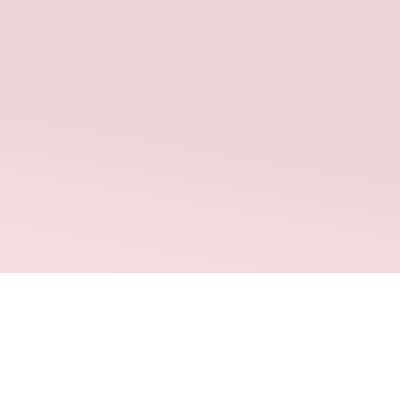
 y causas de dolor pélvico crónico
nios
istas