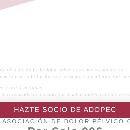
 de otra afectada de dolor pélvico que nos ha pedido su
muy familiar a todos los que sufrimos esta enfermedad invis
co y otros síntomas.
toy muy cansada, he pasado por muchos médicos como todo
HAZTE SOCIO DE ADOPEC
e invalidante y lo soporto como puedo. Pero lo que peor 
s y que por desgracia ahora se qué los he ido perdiendo al 
 ASOCIACIÓN DE DOLOR PÉLVICO
r cosas con ellos etc.