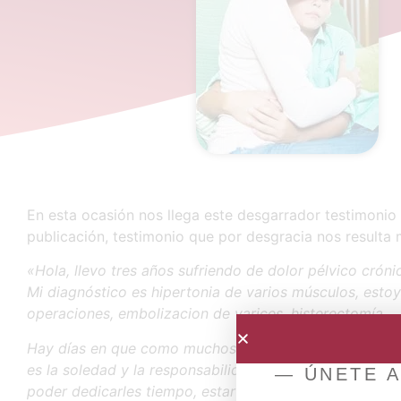
En esta ocasión nos llega este desgarrador testimonio
publicación, testimonio que por desgracia nos resulta 
«Hola, llevo tres años sufriendo de dolor pélvico cróni
Mi diagnóstico es hipertonia de varios músculos, es
operaciones, embolizacion de varices, histerectomía.
Hay días en que como muchos el dolor es insoportable 
es la soledad y la responsabilidad de que tengo 4 hijo
— ÚNETE A
poder dedicarles tiempo, estar acostada, no poder hace