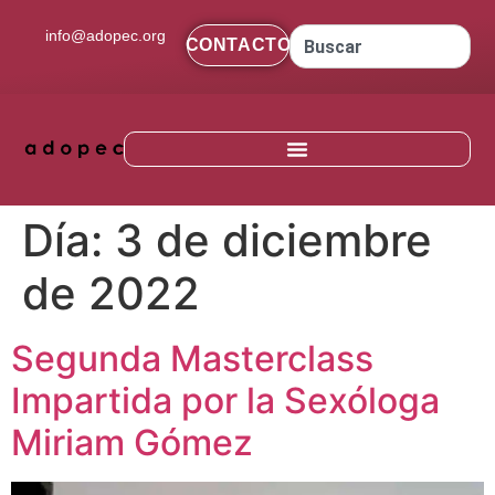
contenido
info@adopec.org
CONTACTO
Día:
3 de diciembre
de 2022
Segunda Masterclass
Impartida por la Sexóloga
Miriam Gómez