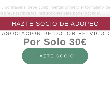
o y contraseña, debe cumplimentar primero el formulario d
en breve recibirá las instrucciones para poder acceder.
HAZTE SOCIO DE ADOPEC
 ASOCIACIÓN DE DOLOR PÉLVICO
Por Solo 30€
SIG
Entrevista a Maribel (vocal del País Vasco de
HAZTE SOCIO