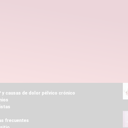
 y causas de dolor pélvico crónico
nios
istas
s frecuentes
sitio