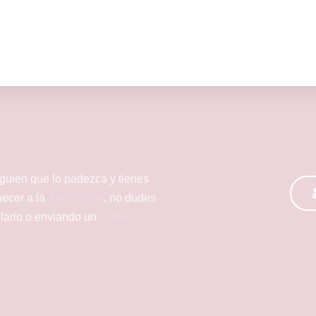
lguien que lo padezca y tienes
necer a la
Asociación
, no dudes
ulario o enviando un
correo