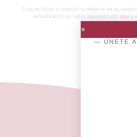
Si ya es Socio y todavía no dispone de su usuari
actualización de datos haciendo clic
aquí
y 
— ÚNETE A