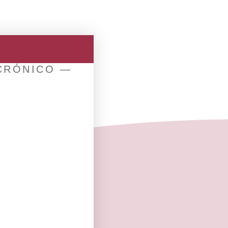
e
 CRÓNICO —
UIENTE
 ADOPEC)