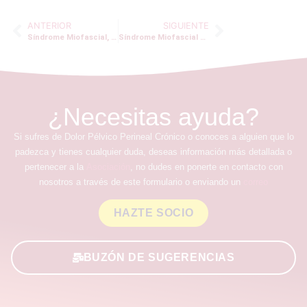
ANTERIOR
SIGUIENTE
Síndrome Miofascial, Prostatitis y Cluneales – Javier
Síndrome Miofascial de Suelo Pélvico – Lourdes
¿Necesitas ayuda?
Si sufres de Dolor Pélvico Perineal Crónico o conoces a alguien que lo
padezca y tienes cualquier duda, deseas información más detallada o
pertenecer a la
Asociación
, no dudes en ponerte en contacto con
nosotros a través de este formulario o enviando un
correo
HAZTE SOCIO
BUZÓN DE SUGERENCIAS