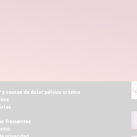
 y causas de dolor pélvico crónico
nios
istas
s frecuentes
sitio
de privacidad