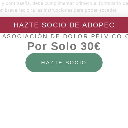
o y contraseña, debe cumplimentar primero el formulario d
en breve recibirá las instrucciones para poder acceder.
HAZTE SOCIO DE ADOPEC
 ASOCIACIÓN DE DOLOR PÉLVICO
Por Solo 30€
SIG
11 Edición Curso Suelo Pélvico en Hospita
HAZTE SOCIO