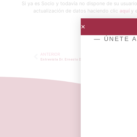
Si ya es Socio y todavía no dispone de su usuari
actualización de datos haciendo clic
aquí
y 
— ÚNETE A
ANTERIOR
Entrevista Dr. Ernesto Delgado Cidranes