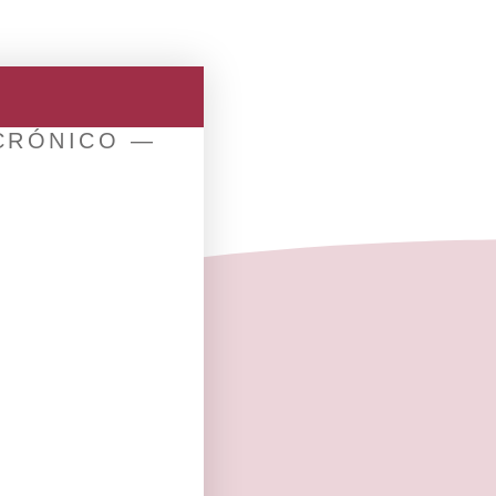
e
 CRÓNICO —
UIENTE
l La Paz