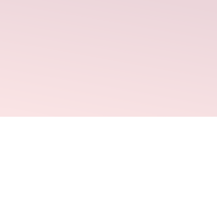
Adopec
¿Qué es?
Testimo
Especial
Blog
Pregunta
SÍMBOLO DISCAPACIDAD ORGÁNICA
Mapa de 
Política 