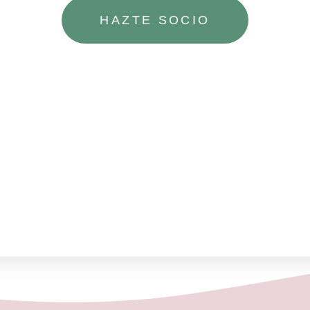
HAZTE SOCIO
 es de acceso exclusivo para socios de Adopec
ngresar primero al Área de Socios desde
aquí
puede solicitar su alta desde
aquí
o y contraseña, debe cumplimentar primero el formulario d
en breve recibirá las instrucciones para poder acceder.
SIG
Presentación de Adopec en la Gala a beneficio de la As