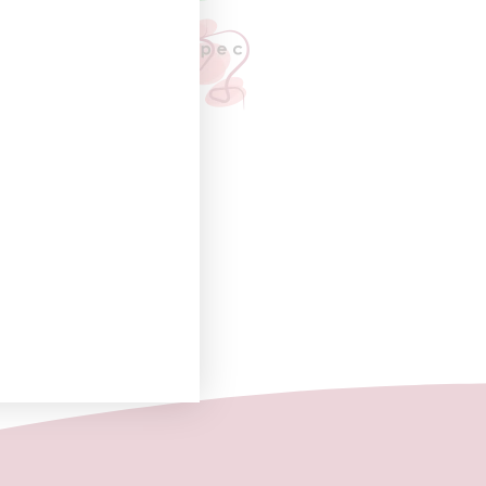
e
UIENTE
ociación