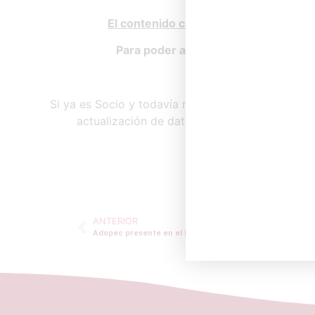
El contenido completo de esta página
Para poder acceder al mismo debe i
Si todavía no es Socio, 
Si ya es Socio y todavía no dispone de su usuari
actualización de datos haciendo clic
aquí
y 
ANTERIOR
Adopec presente en el EAU19 de Barcelona