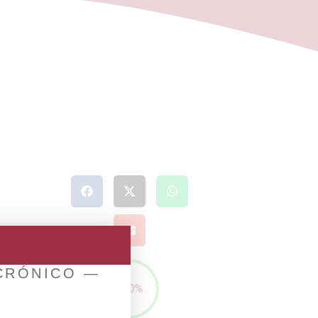
 CRÓNICO —
100%