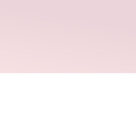
 y causas de dolor pélvico crónico
nios
istas
s frecuentes
sitio
de privacidad