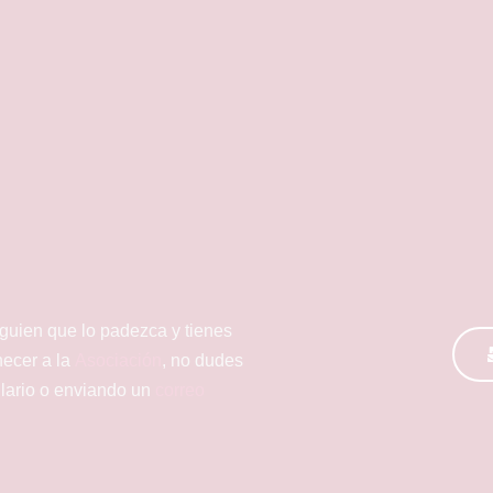
lguien que lo padezca y tienes
necer a la
Asociación
, no dudes
ulario o enviando un
correo