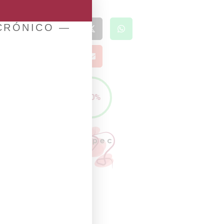
 CRÓNICO —
100%
e