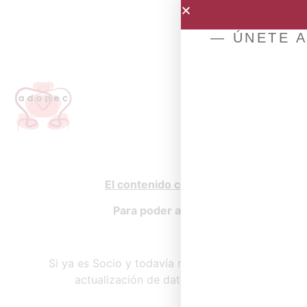
— ÚNETE A
El contenido completo de esta página
Para poder acceder al mismo debe i
Si todavía no es Socio, 
Si ya es Socio y todavía no dispone de su usuari
actualización de datos haciendo clic
aquí
y 