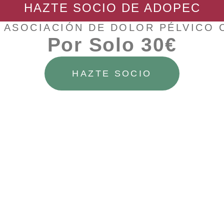
HAZTE SOCIO DE ADOPEC
 ASOCIACIÓN DE DOLOR PÉLVICO
Por Solo 30€
HAZTE SOCIO
 es de acceso exclusivo para socios de Adopec
ngresar primero al Área de Socios desde
aquí
puede solicitar su alta desde
aquí
o y contraseña, debe cumplimentar primero el formulario d
en breve recibirá las instrucciones para poder acceder.