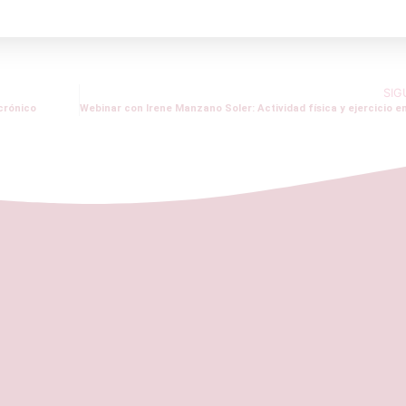
SIG
 crónico