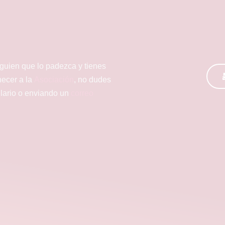
lguien que lo padezca y tienes
necer a la
Asociación
, no dudes
ulario o enviando un
correo