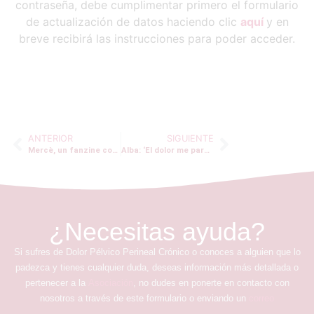
contraseña, debe cumplimentar primero el formulario
de actualización de datos haciendo clic
aquí
y en
breve recibirá las instrucciones para poder acceder.
ANTERIOR
SIGUIENTE
Mercè, un fanzine como terapia
Alba: ‘El dolor me paralizó la vida’
¿Necesitas ayuda?
Si sufres de Dolor Pélvico Perineal Crónico o conoces a alguien que lo
padezca y tienes cualquier duda, deseas información más detallada o
pertenecer a la
Asociación
, no dudes en ponerte en contacto con
nosotros a través de este formulario o enviando un
correo