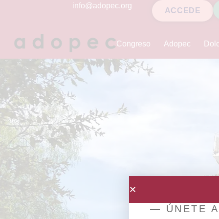
contenido
info@adopec.org
ACCEDE
Congreso
Adopec
Dolo
— ÚNETE A