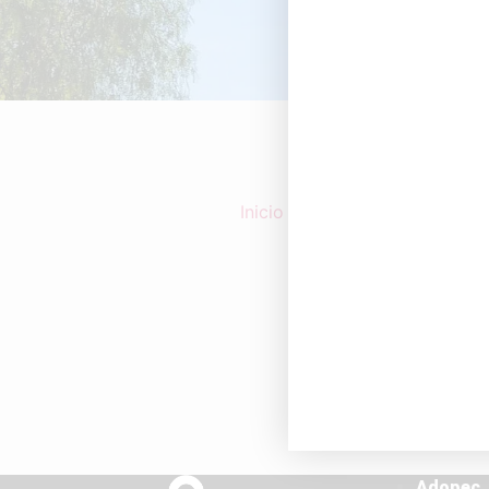
Inicio
/
Cataluña
/ Página 3
Adopec