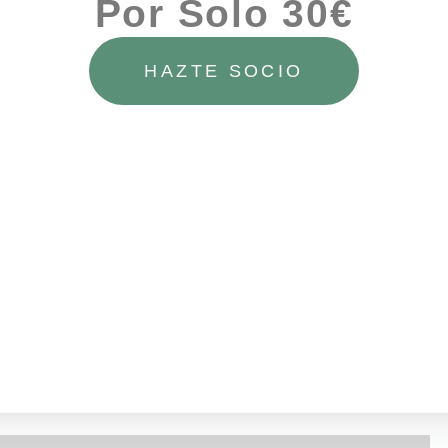
Por Solo 30€
HAZTE SOCIO
Mostrando 33–33 de 33 resultados
←
1
2
3