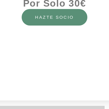
Por Solo 30€
HAZTE SOCIO
Mostrando 1–16 de 33 resultados
1
2
3
→