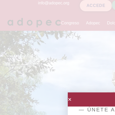
contenido
info@adopec.org
ACCEDE
Congreso
Adopec
Dolo
— ÚNETE A