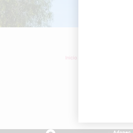
Inicio
/ Cataluña
Adopec