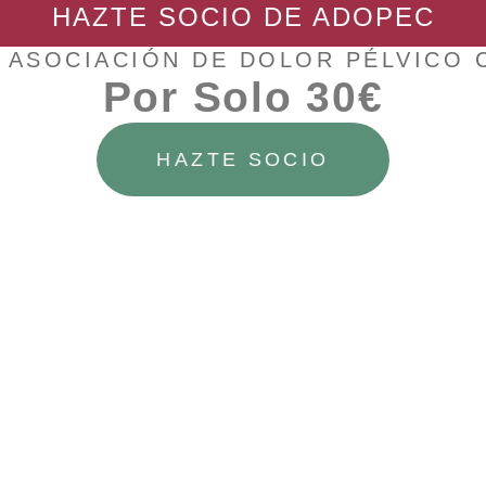
HAZTE SOCIO DE ADOPEC
 ASOCIACIÓN DE DOLOR PÉLVICO
Por Solo 30€
HAZTE SOCIO
 es de acceso exclusivo para socios de Adopec
ngresar primero al Área de Socios desde
aquí
puede solicitar su alta desde
aquí
o y contraseña, debe cumplimentar primero el formulario d
en breve recibirá las instrucciones para poder acceder.