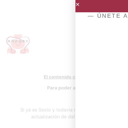
— ÚNETE A
El contenido completo de esta página
Para poder acceder al mismo debe i
Si todavía no es Socio, 
Si ya es Socio y todavía no dispone de su usuari
actualización de datos haciendo clic
aquí
y 