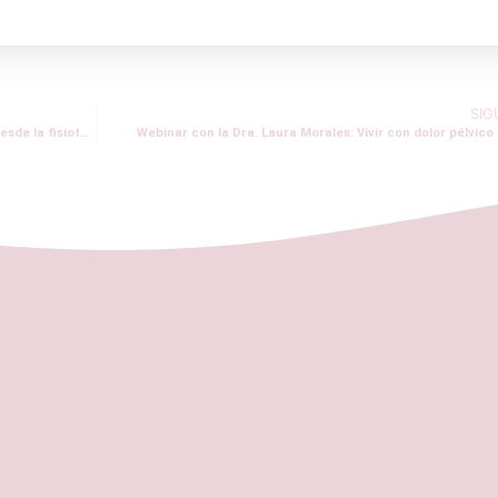
SIG
Webinar con Tania Martín del Hierro: Abordaje del DPC desde la fisioterapia
Webinar con la Dra. Laura Morales: Vivir con dolor pélvico