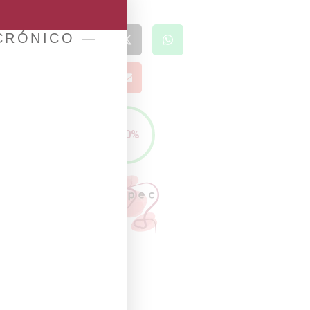
 CRÓNICO —
100%
e