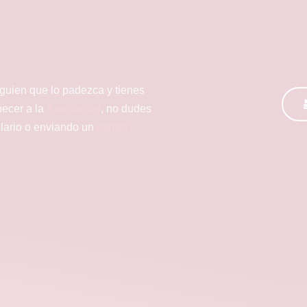
lguien que lo padezca y tienes
necer a la
Asociación
, no dudes
ulario o enviando un
correo