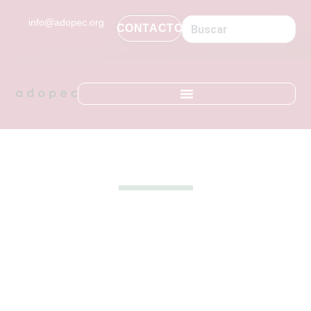
contenido
info@adopec.org
CONTACTO
Blog Adopec
¡Bienvenido al blog de la
Asociación de Dolor
Pélvico Crónico! Únete a
nuestra comunidad y
descubre cómo puedes
enfrentar este desafío
con información,