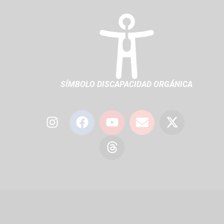
El contenido completo de esta página es de
acceso exclusivo para socios de Adopec Para poder
acceder al mismo debe ingresar primero al Área de
Socios desde aquí Si todavía no es Socio, puede
solicitar su alta
LEER MÁS »
3 de junio de 2023
CONGRESOS