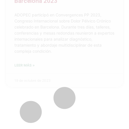
Barcelona 2023
ADOPEC participó en Convergences PP 2023,
Congreso Internacional sobre Dolor Pélvico Crónico
celebrado en Barcelona. Durante tres días, talleres,
conferencias y mesas redondas reunieron a expertos
internacionales para analizar diagnóstico,
tratamiento y abordaje multidisciplinar de esta
compleja condición.
LEER MÁS »
19 de octubre de 2023
CONGRESOS