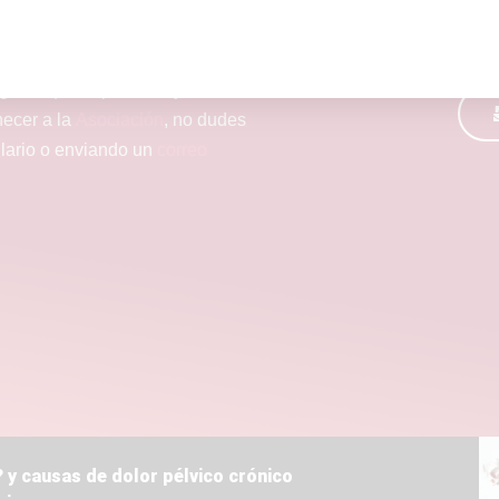
lguien que lo padezca y tienes
necer a la
Asociación
, no dudes
ulario o enviando un
correo
 y causas de dolor pélvico crónico