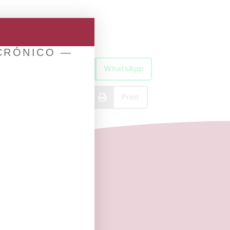
 CRÓNICO —
X
WhatsApp
Email
Print