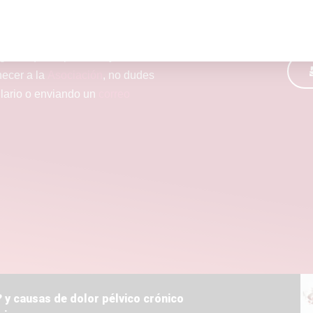
lguien que lo padezca y tienes
necer a la
Asociación
, no dudes
ulario o enviando un
correo
 y causas de dolor pélvico crónico