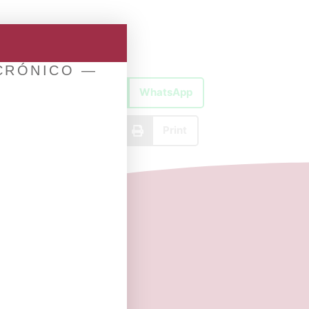
 CRÓNICO —
X
WhatsApp
Email
Print