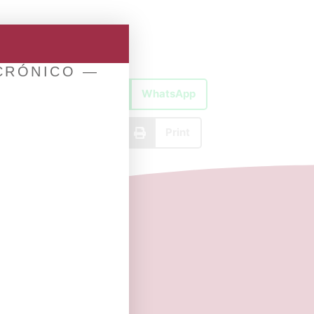
 CRÓNICO —
X
WhatsApp
Email
Print