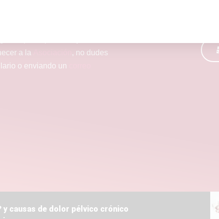
lguien que lo padezca y tienes
necer a la
Asociación
, no dudes
ulario o enviando un
correo
 y causas de dolor pélvico crónico