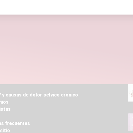
necer a la
Asociación
, no dudes
ulario o enviando un
correo
 y causas de dolor pélvico crónico
nios
istas
s frecuentes
sitio