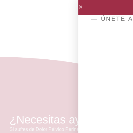
— ÚNETE A
¿Necesitas ayuda?
Si sufres de Dolor Pélvico Perineal Crónico o conoces a a