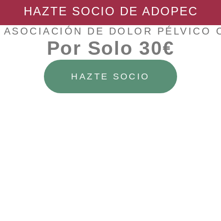
HAZTE SOCIO DE ADOPEC
Facebook
 ASOCIACIÓN DE DOLOR PÉLVICO
Por Solo 30€
Telegram
HAZTE SOCIO
lguien que lo padezca y tienes