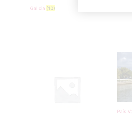
La Rio
Galicia
(10)
País 