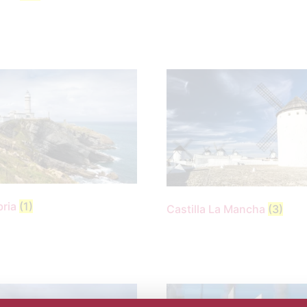
bria
(1)
Castilla La Mancha
(3)