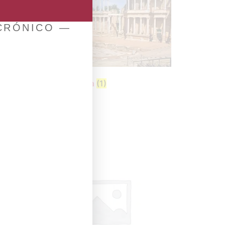
 CRÓNICO —
Extremadura
(1)