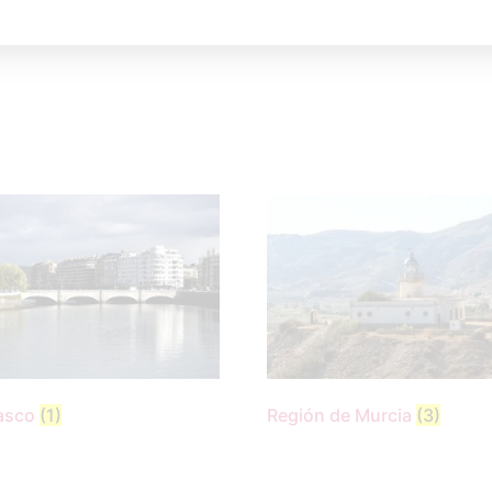
ja
(2)
Navarra
(3)
Vasco
(1)
Región de Murcia
(3)