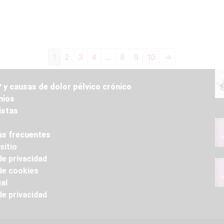
1
2
3
4
…
8
9
10
→
 y causas de dolor pélvico crónico
nios
istas
s frecuentes
sitio
de privacidad
 de cookies
al
de privacidad