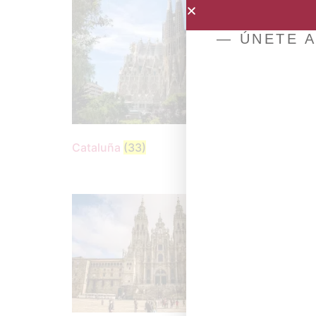
— ÚNETE A
Comun
Cataluña
(33)